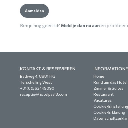
Ben je nog geen lid?
Meld je dan nu aan
en profiteer d
KONTAKT & RESERVIEREN
INFORMATION
Badweg 4, 8881 HG
Home
Terschelling West
Rund um das Hotel
+31(0)562449090
Zimmer & Suites
receptie@hotelpaal8.com
Restaurant
Vacatures
Cookie-Einstellun
Cookie-Erklarung
Datenschultzerkla