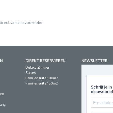
irect van alle voordelen.
EN
DIREKT RESERVIEREN
NEWSLETTER
Deluxe Zimmer
Suites
Familiensuite 100m2
Familiensuite 150m2
gen
rung