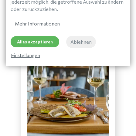
jederzeit möglich, die getroffene Auswahl zu ändern
Haustiere sind willkommen (gegen Gebühr)
oder zurückzuziehen.
Mehr Informationen
Ihr Aufenthalt in Paal 8
Ablehnen
Alles akzeptieren
Einstellungen