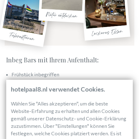
Natur entdecken
Leckeres Essen
Fahrradtouren
Inbeg Bars mit Ihrem Aufenthalt:
Frühstück inbegriffen
Kostenloses WiFi
hotelpaal8.nl verwendet Cookies.
Balkon oder Terrasse mit Blick auf die Dünen oder
das Meer
Wählen Sie "Alles akzeptieren", um die beste
Hallenbad
Website-Erfahrung zu erhalten und allen Cookies
gemäß unserer Datenschutz- und Cookie-Erklärung
Sauna
zuzustimmen. Über "Einstellungen" können Sie
Kostenloser Parkplatz
festlegen, welche Cookies platziert werden. Es ist
Direkt am Strand