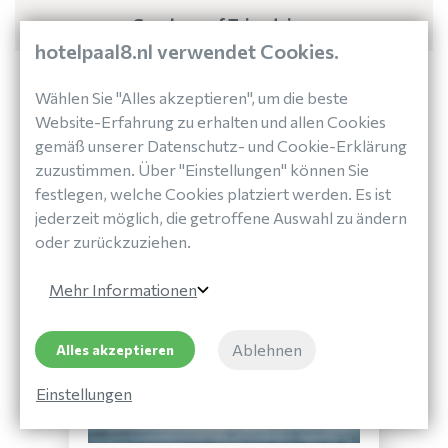
Gesehen auf Tripadvisor
hotelpaal8.nl verwendet Cookies.
Ihr Aufenthalt in Paal 8
Wählen Sie "Alles akzeptieren", um die beste
Website-Erfahrung zu erhalten und allen Cookies
gemäß unserer Datenschutz- und Cookie-Erklärung
zuzustimmen. Über "Einstellungen" können Sie
festlegen, welche Cookies platziert werden. Es ist
jederzeit möglich, die getroffene Auswahl zu ändern
oder zurückzuziehen.
Mehr Informationen
Ablehnen
Alles akzeptieren
Einstellungen