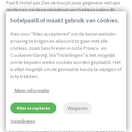
Paal 8 Hotel aan Zee verkoopt jouw gegevens niet aan
derden en zal deze uitsluitend verstrekken indien dit
nodig is voor de uitvoering van onze overeenkomst met
hotelpaal8.nl maakt gebruik van cookies.
jou of om te voldoen aan een wettelijke verplichting. Met
bedrijven die jouw gegevens verwerken in onze
Kies voor "Alles accepteren" om de beste website-
opdracht, sluiten wij een bewerkersovereenkomst om te
ervaring te krijgen en akkoord te gaan met alle
zorgen voor eenzelfde niveau van beveiliging en
cookies, zoals beschreven in onze Privacy- en
vertrouwelijkheid van jouw gegevens. Paal 8 Hotel aan
Cookieverklaring. Via "Instellingen" is het mogelijk
Zee blijft verantwoordelijk voor deze verwerkingen.
om te bepalen welke cookies worden geplaatst. Het
is altijd mogelijk om de gemaakte keuze te wijzigen of
in te trekken.
Cookies, of vergelijkbare technieken, die wij gebruiken
Paal 8 Hotel aan Zee gebruikt functionele, analytische en
Meer informatie
tracking cookies. Een cookie is een klein tekstbestand
dat bij het eerste bezoek aan deze website wordt
Weigeren
Alles accepteren
opgeslagen in de browser van je computer, tablet of
smartphone. Technische cookies zorgen ervoor dat de
Instellingen
website naar behoren werkt en dat bijvoorbeeld jouw
voorkeursinstellingen onthouden worden. Deze cookies