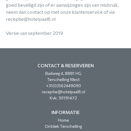
goed beveiligd zijn of er aanwijzingen zijn van misbruik,
neem dan contact op met onze klantenservice of via
receptie@hotelpaal8.nl
Versie van september 2019
CONTACT & RESERVEREN
Badweg 4, 8881 HG
Terschelling West
+31(0)562449090
receptie@hotelpaal8.nl
Kvk: 30191472
INFORMATIE
Home
Ontdek Terschelling