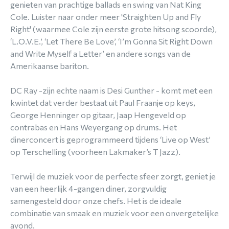
genieten van prachtige ballads en swing van Nat King
Cole. Luister naar onder meer 'Straighten Up and Fly
Right' (waarmee Cole zijn eerste grote hitsong scoorde),
‘L.O.V.E.’, ‘Let There Be Love’, ‘I’m Gonna Sit Right Down
and Write Myself a Letter’ en andere songs van de
Amerikaanse bariton.
DC Ray -zijn echte naam is Desi Gunther - komt met een
kwintet dat verder bestaat uit Paul Fraanje op keys,
George Henninger op gitaar, Jaap Hengeveld op
contrabas en Hans Weyergang op drums. Het
dinerconcert is geprogrammeerd tijdens ‘Live op West’
op Terschelling (voorheen Lakmaker’s T Jazz).
Terwijl de muziek voor de perfecte sfeer zorgt, geniet je
van een heerlijk 4-gangen diner, zorgvuldig
samengesteld door onze chefs. Het is de ideale
combinatie van smaak en muziek voor een onvergetelijke
avond.