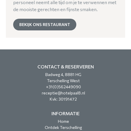
personeel neemt alle tijd om je te verwennen met
de mooiste gerechten en fijnste smaken.
BEKIJK ONS RESTAURANT
CONTACT & RESERVEREN
Badweg 4, 8881 HG
Terschelling West
+31(0)562449090
receptie@hotelpaal8.nl
Kvk: 30191472
INFORMATIE
Home
Ontdek Terschelling